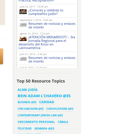
Práctica, Recopilación»
julio 22, 2017 - 10:45 am
¿Conoces y celebras tu
cumpleaños judío?
septiembre 1, 2016 - 9:00 am
Resumen de noticias y enlaces
de interés
agosto 31, 2016 - 7:23 pm
¡ATENCIÓN MEKAREVOT! – 3ra
Jornada Regional para el
desarrollo del Kiruv en
Latinoamérica
julio 21, 2016 - 2:36 pm
Resumen de noticias y enlaces
de interés
julio 8, 2016 - 12:28 am
Resumen de noticias y enlaces
de interés
Top 50 Resource Topics
julio 7, 2016 - 2:00 am
Nuevo libro de Shalom Bait –
Un pequeño libro para un
ALMA JUDÍA
gran matrimonio
BEIN ADAM L'CHAVERO @ES
julio 3, 2016 - 12:46 pm
Shiur sobre la dínamica del
CARIDAD
BUSINESS @ES
majloket ‘disputa’ para
parashat Kóraj
CIRCUMCISION @ES
CODIFICATIONS @ES
CONTEMPORARY JEWISH LAW @ES
junio 23, 2016 - 7:26 pm
Resumen de noticias y enlaces
CRECIMIENTO PERSONAL
de interés
CÁBALA
GEMARA @ES
FELICIDAD
junio 22, 2016 - 9:13 pm
El «buen anfitrión» de Shabat