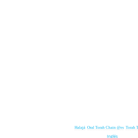
Categories:
Halajá
,
Oral Torah Chain @es
,
Torah 
This page is also available in:
Inglés