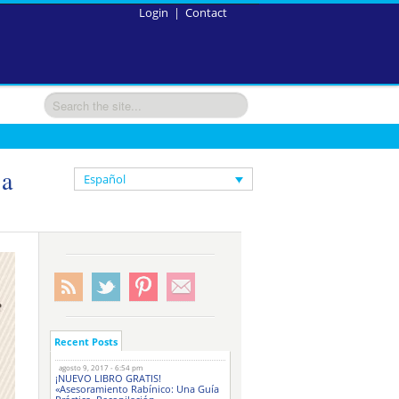
Login
|
Contact
la
Español
Recent Posts
agosto 9, 2017 - 6:54 pm
¡NUEVO LIBRO GRATIS!
«Asesoramiento Rabínico: Una Guía