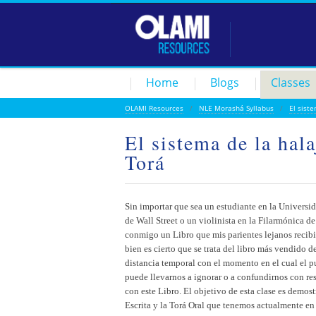
Home
Blogs
Classes
OLAMI Resources
/
NLE Morashá Syllabus
/
El sist
El sistema de la hala
Torá
Sin importar que sea un estudiante en la Universi
de Wall Street o un violinista en la Filarmónica de
conmigo un Libro que mis parientes lejanos recibi
bien es cierto que se trata del libro más vendido d
distancia temporal con el momento en el cual el p
puede llevarnos a ignorar o a confundirnos con re
con este Libro. El objetivo de esta clase es demos
Escrita y la Torá Oral que tenemos actualmente en