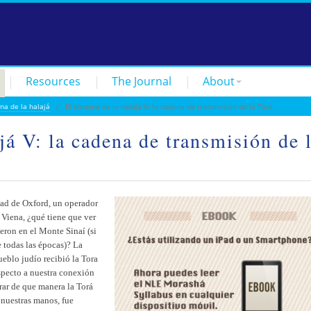
Resources
The Journal
About
ema de la halajá
/ El sistema de la halajá V: la cadena de transmisión de la Torá
já V: la cadena de transmisión de 
dad de Oxford, un operador
 Viena, ¿qué tiene que ver
eron en el Monte Sinaí (si
e todas las épocas)? La
ueblo judío recibió la Tora
specto a nuestra conexión
trar de que manera la Torá
 nuestras manos, fue