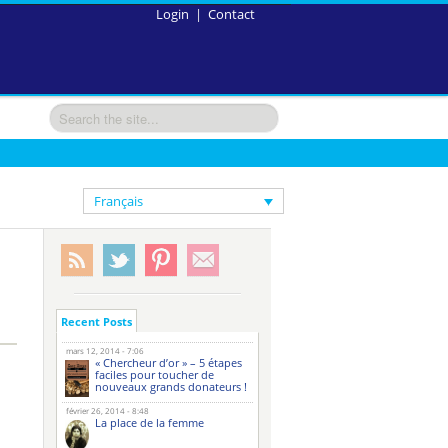
Login
|
Contact
Français
Recent Posts
mars 12, 2014 - 7:06
« Chercheur d’or » – 5 étapes
faciles pour toucher de
nouveaux grands donateurs !
février 26, 2014 - 8:48
La place de la femme