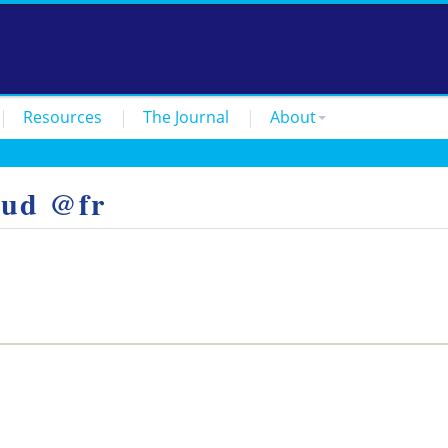
Resources
The Journal
About
mud @fr