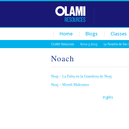
Home
Blogs
Classes
OLAMI Resources
/
Kiruv y Jinuj
/
La Parashá de Rav 
Noach
Noaj – La Falta en la Grandeza de Noaj
Noaj – Moreh Makomos
This page is also available in:
Inglés