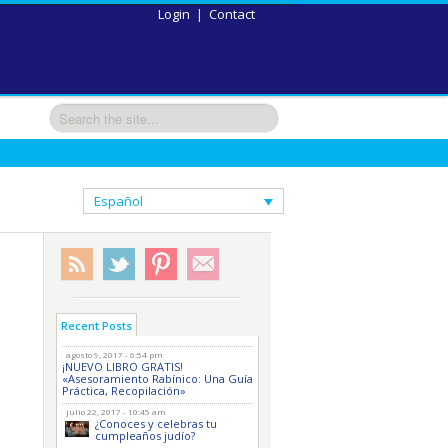
Login
|
Contact
Español
Recent Posts
agosto 9, 2017 - 6:54 pm
¡NUEVO LIBRO GRATIS!
«Asesoramiento Rabínico: Una Guía
Práctica, Recopilación»
julio 22, 2017 - 10:45 am
¿Conoces y celebras tu
cumpleaños judío?