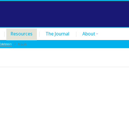
Resources
The Journal
About
Edelstein
/ Noach