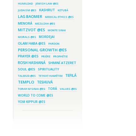
abril 7, 2016 - 9:50 am
HUMILDAD
JEWISH LAW @ES
Resumen de noticias y
enlaces de interés
KASHRUT
JUDAISM @ES
KETUBÁ
LAG BAOMER
marzo 28, 2016 - 6:45 pm
MEDICAL ETHICS @ES
¡ATENCIÓN! Curso de
Coaching para Maguidé Shiur
MENORÁ
MEZUZAH @ES
de TaShema en Argentina
MITZVOT @ES
MONTE SINAI
marzo 27, 2016 - 9:00 am
Resumen de noticias y
MORDEJAI
MORALS @ES
enlaces de interés
OLAM HABA @ES
PARDON
marzo 7, 2016 - 2:57 pm
PERSONAL GROWTH @ES
El “buen invitado” de Shabat
PRAYER @ES
PRIÈRE
PROPHÉTIE
ROSH HASHANÁ
SHMINÍ ATZERET
SOUL @ES
SPIRITUALITY
TEFILÁ
TALMUD @ES
TE'HIAT HAMÉTIM
TEMPLO
TESHUVÁ
TORÁ
TORAH M'SINAI @ES
VALUES @ES
WORLD TO COME @ES
YOM KIPPUR @ES