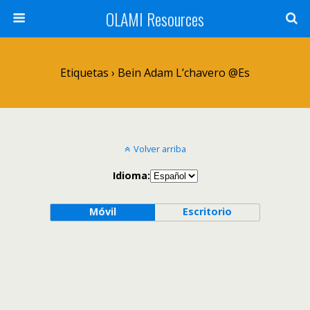
OLAMI Resources
Etiquetas › Bein Adam L’chavero @es
Volver arriba
Idioma:
Móvil
Escritorio