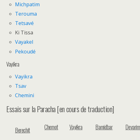
Michpatim
Terouma
Tetsavé
Ki Tissa
Vayakel
Pekoudé
Vayikra
Vayikra
Tsav
Chemini
Essais sur la Paracha [en cours de traduction]
Chemot
Vayikra
Bamidbar
Devari
Berechit