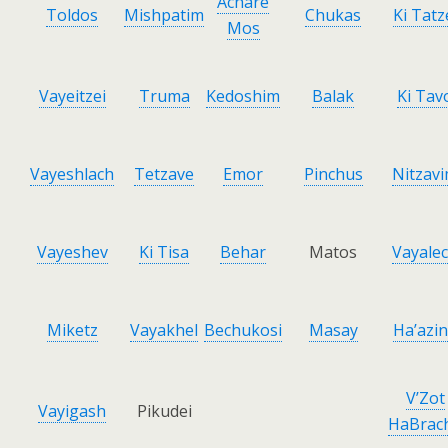
Achare
Toldos
Mishpatim
Chukas
Ki Tatz
Mos
Vayeitzei
Truma
Kedoshim
Balak
Ki Tav
Vayeshlach
Tetzave
Emor
Pinchus
Nitzav
Vayeshev
Ki Tisa
Behar
Matos
Vayale
Miketz
Vayakhel
Bechukosi
Masay
Ha’azi
V’Zot
Vayigash
Pikudei
HaBrac