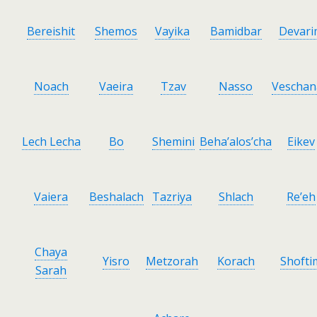
Bereishit
Shemos
Vayika
Bamidbar
Devari
Noach
Vaeira
Tzav
Nasso
Veschan
Lech Lecha
Bo
Shemini
Beha’alos’cha
Eikev
Vaiera
Beshalach
Tazriya
Shlach
Re’eh
Chaya
Yisro
Metzorah
Korach
Shofti
Sarah