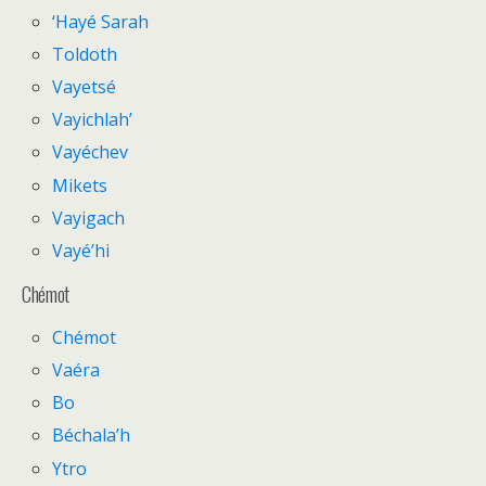
‘Hayé Sarah
Toldoth
Vayetsé
Vayichlah’
Vayéchev
Mikets
Vayigach
Vayé’hi
Chémot
Chémot
Vaéra
Bo
Béchala’h
Ytro