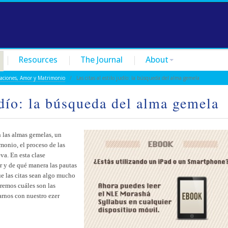
Resources
The Journal
About
laciones, Amor y Matrimonio
/ Las citas al estilo judío: la búsqueda del alma gemela
judío: la búsqueda del alma gemela
 las almas gemelas, un
monio, el proceso de las
va. En esta clase
r y de qué manera las pautas
ue las citas sean algo mucho
eremos cuáles son las
arnos con nuestro ezer