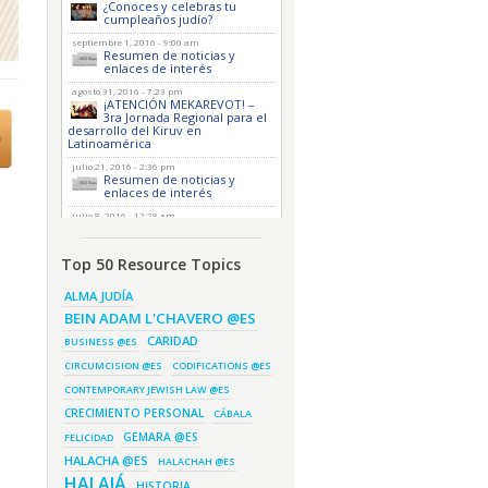
¿Conoces y celebras tu
cumpleaños judío?
septiembre 1, 2016 - 9:00 am
Resumen de noticias y
enlaces de interés
agosto 31, 2016 - 7:23 pm
¡ATENCIÓN MEKAREVOT! –
3ra Jornada Regional para el
desarrollo del Kiruv en
Latinoamérica
julio 21, 2016 - 2:36 pm
Resumen de noticias y
enlaces de interés
julio 8, 2016 - 12:28 am
Resumen de noticias y
enlaces de interés
Top 50 Resource Topics
julio 7, 2016 - 2:00 am
Nuevo libro de Shalom Bait –
Un pequeño libro para un
ALMA JUDÍA
gran matrimonio
BEIN ADAM L'CHAVERO @ES
julio 3, 2016 - 12:46 pm
Shiur sobre la dínamica del
CARIDAD
BUSINESS @ES
majloket ‘disputa’ para
parashat Kóraj
CIRCUMCISION @ES
CODIFICATIONS @ES
CONTEMPORARY JEWISH LAW @ES
junio 23, 2016 - 7:26 pm
Resumen de noticias y
CRECIMIENTO PERSONAL
enlaces de interés
CÁBALA
GEMARA @ES
FELICIDAD
junio 22, 2016 - 9:13 pm
El «buen anfitrión» de Shabat
HALACHA @ES
HALACHAH @ES
junio 16, 2016 - 1:50 pm
HALAJÁ
NUEVO VIDEO: «A quien le
HISTORIA