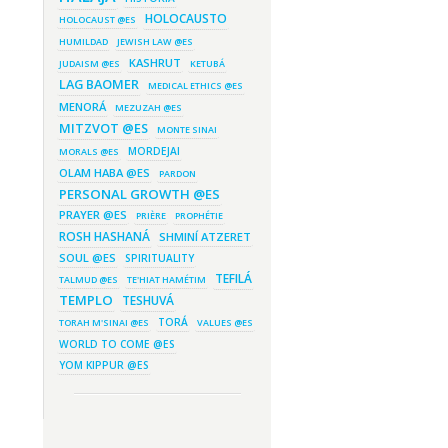
dé, voy a querer»
HOLOCAUSTO
HOLOCAUST @ES
abril 7, 2016 - 9:50 am
HUMILDAD
JEWISH LAW @ES
Resumen de noticias y
enlaces de interés
KASHRUT
JUDAISM @ES
KETUBÁ
marzo 28, 2016 - 6:45 pm
LAG BAOMER
MEDICAL ETHICS @ES
¡ATENCIÓN! Curso de
Coaching para Maguidé Shiur
MENORÁ
MEZUZAH @ES
de TaShema en Argentina
MITZVOT @ES
MONTE SINAI
marzo 27, 2016 - 9:00 am
Resumen de noticias y
MORDEJAI
MORALS @ES
enlaces de interés
OLAM HABA @ES
PARDON
marzo 7, 2016 - 2:57 pm
El “buen invitado” de Shabat
PERSONAL GROWTH @ES
PRAYER @ES
PRIÈRE
PROPHÉTIE
ROSH HASHANÁ
SHMINÍ ATZERET
SOUL @ES
SPIRITUALITY
TEFILÁ
TALMUD @ES
TE'HIAT HAMÉTIM
TEMPLO
TESHUVÁ
TORÁ
TORAH M'SINAI @ES
VALUES @ES
WORLD TO COME @ES
YOM KIPPUR @ES