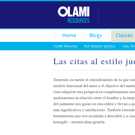
Home
Blogs
Classes
OLAMI Resources
/
NLE Morashá Syllabus
/
Citas, Re
Las citas al estilo 
Teniendo en mente el entendimiento de lo que son
modelo funcional del amor y el objetivo del matri
citas adquiere una perspectiva completamente nue
analizaremos la relación entre el hombre y la muje
del judaísmo nos guían en esta esfera y llevan a q
más significativo y satisfactorio. También entend
herramientas que nos ayudarán a descubrir y a cas
kenegdó – nuestra alma gemela.